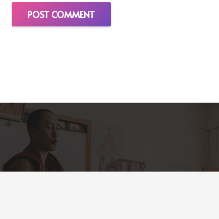
POST COMMENT
About us?
Shembaz celebrates the unity and divinity behind